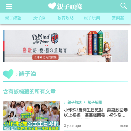
親子熱話
湊仔經
教育攻略
親子玩樂
安樂窩
羅子溢
含有該標籤的所有文章
親子熱話
親子新聞
小珍珠3歲開生日派對 鍾嘉欣回港
送上祝福 媽媽楊茜堯：祝你像小
公主一樣無憂無慮
3 year ago
more