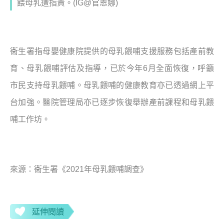
餵母乳遭指責。(IG@官恩娜)
衞生署指母嬰健康院提供的母乳餵哺支援服務包括產前教
育、母乳餵哺評估及指導，已於今年
6
月全面恢復，呼籲
市民支持母乳餵哺。母乳餵哺的健康教育亦已透過網上平
台加強。醫院管理局亦已逐步恢復舉辦產前課程和母乳餵
哺工作坊。
來源：衞生署《
2021
年母乳餵哺調查》
延伸閱讀