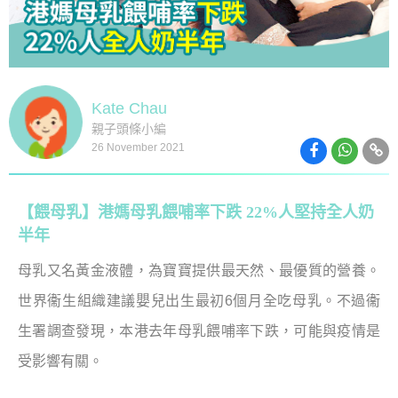
Kate Chau
親子頭條小編
26 November 2021
【餵母乳】港媽母乳餵哺率下跌 22%人堅持全人奶
半年
母乳又名黃金液體，為寶寶提供最天然、最優質的營養。
世界衞生組織建議嬰兒出生最初
6
個月全吃母乳。不過衞
生署調查發現，本港去年母乳餵哺率下跌，可能與疫情是
受影響有關。