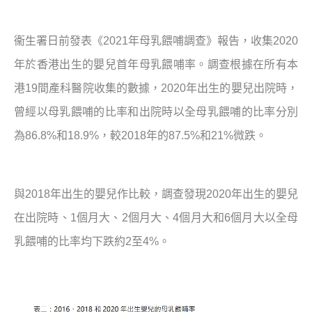
衞生署日前發表《
2021
年母乳餵哺調查》報告，收集
2020
年於香港出生的嬰兒首年母乳餵哺率。調查根據在所有本
港
19
間產科醫院收集的數據，
2020
年出生的嬰兒出院時，
曾經以母乳餵哺的比率和出院時以全母乳餵哺的比率分別
為
86.8%
和
18.9%
，較
2018
年的
87.5%
和
21%
微跌。
與
2018
年出生的嬰兒作比較，調查發現
2020
年出生的嬰兒
在出院時、
1
個月大、
2
個月大、
4
個月大和
6
個月大以全母
乳餵哺的比率均下跌約
2
至
4%
。