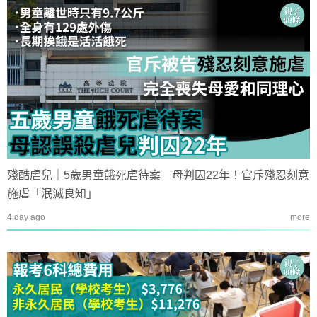
殘酷虐兒｜5歲男童餓死虐待案 母判囚22年！官斥殘忍刻意
施虐「泯滅良知」
4 day ago
more