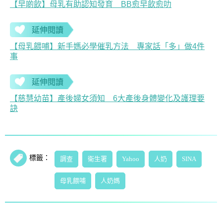
【早啲飲】母乳有助認知發育 BB愈早飲愈叻
延伸閱讀
【母乳餵哺】新手媽必學催乳方法 專家話「多」做4件
事
延伸閱讀
【慈慧幼苗】產後婦女須知 6大產後身體變化及護理要
訣
標籤：
調查
衛生署
Yahoo
人奶
SINA
母乳餵哺
人奶媽