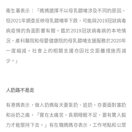
衞生署表示：「媽媽選擇不以母乳餵哺涉及不同的原因，
但
2021
年調查反映母乳餵哺率下跌，可能與
2019
冠狀病毒
病疫情的負面影響有關。鑑於
2019
冠狀病毒病的本地情
況，產科醫院和母嬰健康院的母乳餵哺支援服務於
2020
年
一度縮減。社會上的相關支援亦因社交距離措施而減
少。」
人奶路不易走
有港媽表示，做人奶媽每天要泵奶、追奶，亦要面對塞奶
和谷奶之痛，「實在太痛苦，長期睡眠不足，要有驚人毅
力才能堅持下去。」有在職媽媽亦表示，工作地點和公眾