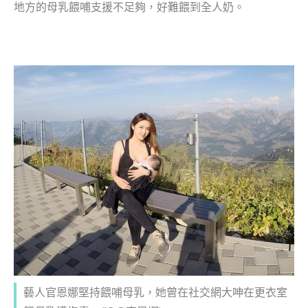
地方的母乳餵哺支援不足夠，好難餵到全人奶。
藝人官恩娜堅持餵哺母乳，她曾在社交網大呻在更衣室