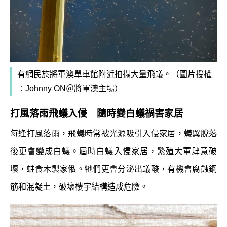
有網民於將軍澳單車館附近拍攝大量飛蟻。（圖片授權
︰Johnny ON＠將軍澳主場）
打風落雨飛蟻入侵 隨時變白蟻
禍害家居
每逢打風落雨，飛蟻時常被光源吸引入侵家居，蟻翼脫落
後更會變成白蟻。屆時白蟻入侵家居，繁殖大軍肆意破
壞，蛀食木製家俬。牠們更會分泌出蟻酸，有機會腐蝕鋼
筋和混凝土，破壞樓宇結構造成危險。