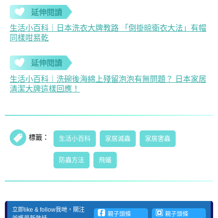
延伸閱讀
生活小百科｜日本洗衣大牌教路 「倒掛晾衛衣大法」有帽
同樣咁易乾
延伸閱讀
生活小百科｜洗碗後海綿上殘留泡泡有無問題？ 日本家居
清潔大牌這樣回應！
標籤：
生活小百科
家居滅蟲
家居害蟲
防蟲方法
飛蟻
立即like & follow我哋，關注
親子頭條
親子頭條