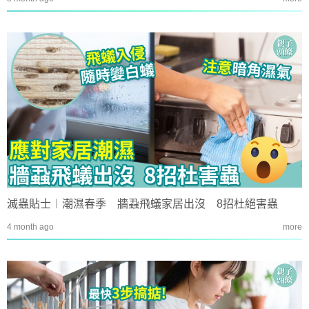
滅蟲貼士︱潮濕春季 牆蝨飛蟻家居出沒 8招杜絕害蟲
4 month ago
more