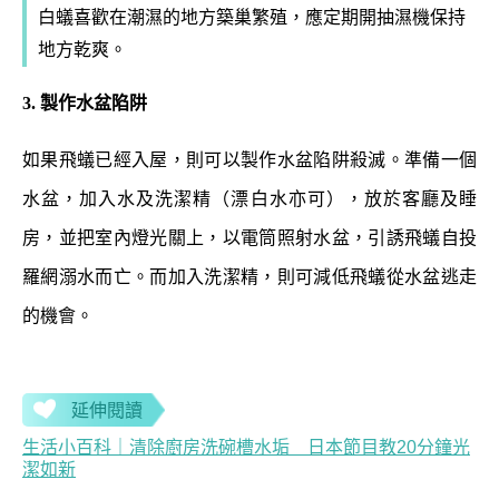
白蟻喜歡在潮濕的地方築巢繁殖，應定期開
抽濕機保持
地方乾爽
。
3. 製作水盆陷阱
如果飛蟻已經入屋，則可以製作水盆陷阱殺滅。準備一個
水盆，加入水及洗潔精（漂白水亦可），放於客廳及睡
房，並把室內燈光關上，以電筒照射水盆，引誘飛蟻自投
羅網溺水而亡。而加入洗潔精，則可減低飛蟻從水盆逃走
的機會。
延伸閱讀
生活小百科｜清除廚房洗碗槽水垢 日本節目教20分鐘光
潔如新