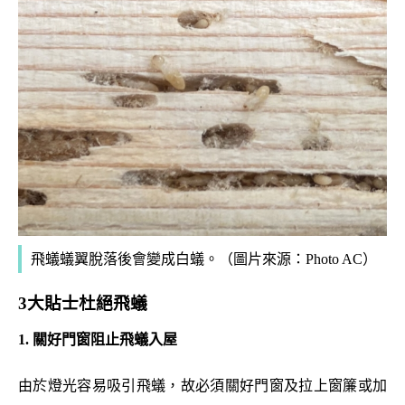
飛蟻蟻翼脫落後會變成白蟻。
（
圖片來源：
Photo AC）
3
大貼士杜絕飛蟻
1. 關好門窗阻止飛蟻入屋
由於燈光容易吸引飛蟻，故必須關好門窗及拉上窗簾或加