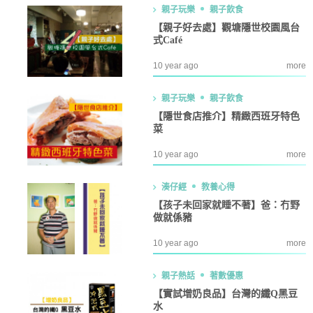
親子玩樂
親子飲食
【親子好去處】觀塘隱世校園風台
式Café
10 year ago
more
親子玩樂
親子飲食
【隱世食店推介】精緻西班牙特色
菜
10 year ago
more
湊仔經
教養心得
【孩子未回家就睡不著】爸：冇野
做就係豬
10 year ago
more
親子熱話
著數優惠
【實試增奶良品】台灣的纖Q黑豆
水