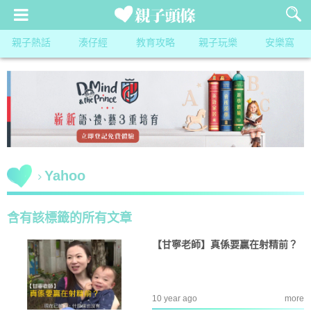
親子熱話
湊仔經
教育攻略
親子玩樂
安樂窩
Yahoo
含有該標籤的所有文章
【甘寧老師】真係要贏在射精前？
10 year ago
more