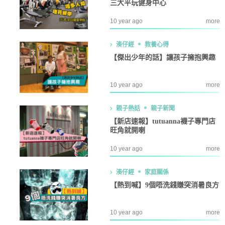
三大平玩健身中心
10 year ago
more
湊仔經
教養心得
【傑出少年的話】讓孩子擁抱興趣
10 year ago
more
親子熱話
親子新聞
【新店速報】tutuanna襪子專門店
旺角就開喇
10 year ago
more
湊仔經
家庭關係
【熱到喊】9個唔洗錢賺突消暑良方
10 year ago
more