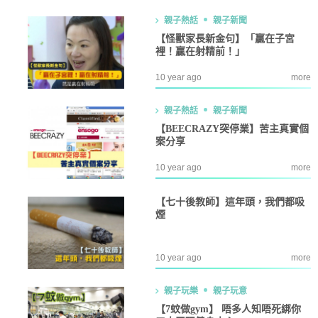
親子熱話
親子新聞
【怪獸家長新金句】「贏在子宮
裡！贏在射精前！」
10 year ago
more
親子熱話
親子新聞
【BEECRAZY突停業】苦主真實個
案分享
10 year ago
more
【七十後教師】這年頭，我們都吸
煙
10 year ago
more
親子玩樂
親子玩意
【7蚊做gym】 唔多人知唔死綁你