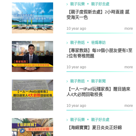
親子玩樂
親子好去處
【親子度假新去處】2小時直達 感
受海天一色
10 year ago
more
親子熱話
爸媽專訪
【專家教路】每10個小朋友便有1至
2位有脊椎問題
10 year ago
more
親子熱話
親子新聞
【一人一iPad玩殘家長】醒目過來
人4大必問回敬校長
10 year ago
more
親子玩樂
親子好去處
【海綿寶寶】夏日炎炎正好綿