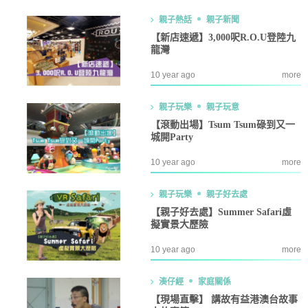
親子熱話
親子新聞
【新店速遞】3,000呎R.O.U登陸九
龍灣
10 year ago
more
親子玩樂
親子玩意
【滾動出場】Tsum Tsum碌到又一
城開Party
10 year ago
more
親子玩樂
親子好去處
【親子好去處】Summer Safari虛
擬實景大歷險
10 year ago
more
湊仔經
家庭關係
【現場直擊】 講故有益港澳台故事