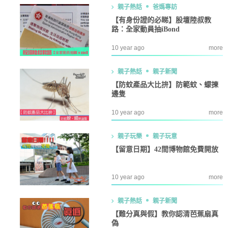
親子熱話
爸媽專訪
【有身份證的必睇】股壇陸叔教
路：全家動員抽iBond
10 year ago
more
親子熱話
親子新聞
【防蚊產品大比拚】防範蚊、蠓揀
邊隻
10 year ago
more
親子玩樂
親子玩意
【留意日期】42間博物館免費開放
10 year ago
more
親子熱話
親子新聞
【難分真與假】教你認清芭蕉扇真
偽