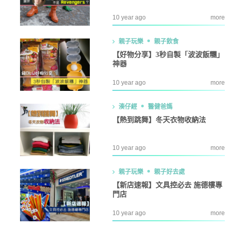
10 year ago
more
親子玩樂
親子飲食
【好物分享】3秒自製「波波飯糰」
神器
10 year ago
more
湊仔經
醫健爸媽
【熱到跳舞】冬天衣物收納法
10 year ago
more
親子玩樂
親子好去處
【新店速報】文具控必去 施德樓專
門店
10 year ago
more