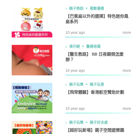
親子熱話
著數優惠
【巴蕉扇以外的選擇】特色迷你風
扇系列
10 year ago
more
湊仔經
醫健爸媽
【醫生教路】 BB 日夜顛倒怎麼
辦？
10 year ago
more
親子玩樂
親子玩意
【飛常體驗】香港航空贊助計劃
10 year ago
more
親子玩樂
親子好去處
【超好玩新場】親子空間遊樂園