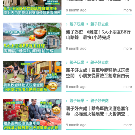
持優質教育服務
9 month ago
more
親子玩樂
親子好去處
親子郊遊｜0難度！5大小朋友BB行
山路線 最快1小時完成
9 month ago
more
親子玩樂
親子好去處
親子好去處｜貨車秒變移動式玩樂
空間 小朋友從冒險至創意自由玩
9 month ago
more
親子玩樂
親子好去處
親子好去處｜離島區防災應急嘉年
華 必睇滅火輪展覽＋火警調查犬
示範
9 month ago
more