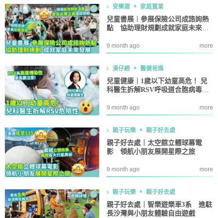
安樂窩
家庭置業
兒童書展︱參展保險公司成諮詢熱
點 協助理財規劃成就家庭未來發
展
9 month ago
more
湊仔經
醫健爸媽
兒童健康｜1歲以下幼童高危！ 兒
科醫生拆解RSV呼吸道合胞病毒危
險性
9 month ago
more
親子玩樂
親子好去處
親子好去處｜太空館立體球幕電
影 領航小朋友展開星際之旅
9 month ago
more
親子玩樂
親子好去處
親子好去處｜智樂遊樂車3系 進駐
長沙灣與小朋友體驗自由遊戲