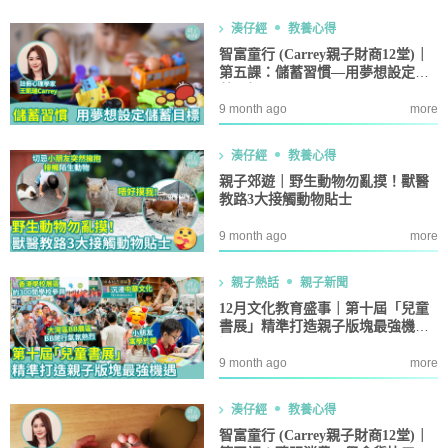
湊仔經
教養心得
智富童行 (Carrey親子財商12堂)｜
第五課：儲蓄習慣—用夢想設定儲
蓄目標
9 month ago
more
湊仔經
教養心得
親子郊遊｜野生動物勿亂摸！獸醫
教路3大接觸動物貼士
9 month ago
more
親子熱話
親子新聞
12月文化教育盛事｜第十屆「兒童
書展」精準打造親子版塊最強機
遇！
9 month ago
more
湊仔經
教養心得
智富童行 (Carrey親子財商12堂)｜