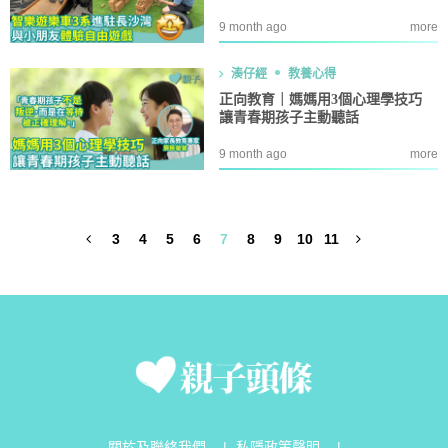
9 month ago
more
湊仔經
教養心得
正向教育｜媽媽用3個心理學技巧
讓青春期孩子主動聽話
9 month ago
more
3
4
5
6
7
8
9
10
11