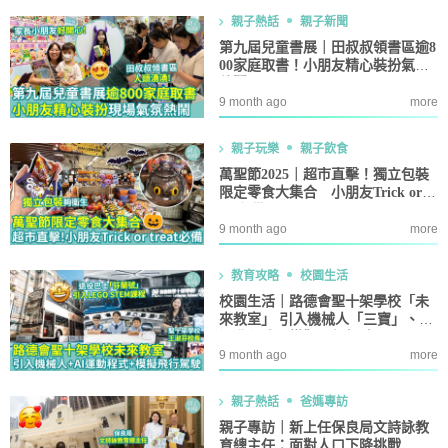
親子熱話
親子新聞
第九屆兒童書展｜田叔叔領書區逾8
00家庭取書！小朋友精心裝扮氣氛
熱鬧
9 month ago
more
親子玩樂
親子飲食
萬聖節2025｜超市直擊！獨立包裝
限定零食大集合 小朋友Trick or tr
eat必備
9 month ago
more
教育攻略
校園生活
校園生活｜路德會聖十架學校「未
來教室」 引入機械人「三寶」、AI
運動程式、模擬飛行駕駛
9 month ago
more
親子熱話
爸媽專訪
親子專訪｜新上任保良局文詩詠教
育總主任：面對人口下降挑戰 堅