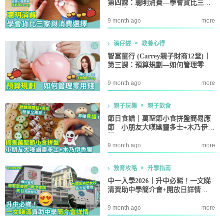
第四課：聰明消費—學會貨比三家
與消費選擇
9 month ago
more
湊仔經
教養心得
智富童行 (Carrey親子財商12堂)｜
第三課：預算規劃—如何管理零用
錢
9 month ago
more
親子玩樂
親子飲食
節日食譜｜萬聖節小食拼盤簡易應
節 小朋友大嘆幽靈多士+木乃伊香
腸
9 month ago
more
教育攻略
升學指南
中一入學2026｜升中必睇！一文睇
清資助中學簡介會+開放日詳情
（持續更新）
9 month ago
more