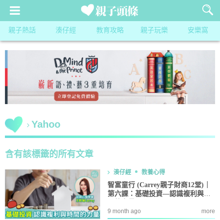
親子熱話
湊仔經
教育攻略
親子玩樂
安樂窩
Yahoo
含有該標籤的所有文章
湊仔經
教養心得
智富童行 (Carrey親子財商12堂)｜
第六課：基礎投資—認識複利與時
間的力量
9 month ago
more