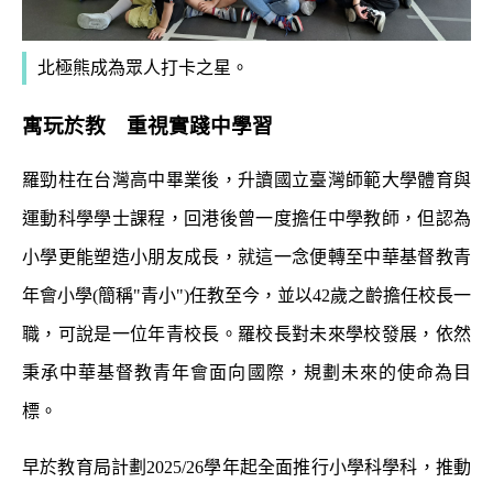
北極熊成為眾人打卡之星。
寓玩於教 重視實踐中學習
羅勁柱在台灣高中畢業後，升讀國立臺灣師範大學體育與
運動科學學士課程，回港後曾一度擔任中學教師，但認為
小學更能塑造小朋友成長，就這一念便轉至中華基督教青
年會小學
(
簡稱
"
青小
")
任教至今，並以
42
歲之齡
擔
任校長一
職，
可說是一位
年青校長。羅校長對未來學校發展，依然
秉承中華基督教青年會面向國際，規劃未來的使命為目
標。
早於教育局計劃
2025/26
學年起全面推行小學科學科，推動