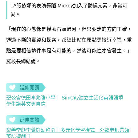
1A張依娜的表演舞蹈-Mickey加入了體操元素，非常可
愛。
「現在的心態像是摸著石頭過河，但只要走的方向正確，
通過不斷的實踐和探索，都總比站在原點更接近幸福，重
點是要相信這件事是有可能的，然後可能性才會發生。」
羅校長總結說。
延伸閱讀
聖公會德田李兆強小學｜ SimCity建立生活化英語語境
學生講英文更自信
延伸閱讀
樂善堂顧李覺鮮幼稚園｜多元化學習模式 外籍老師帶領
英語遊戲日