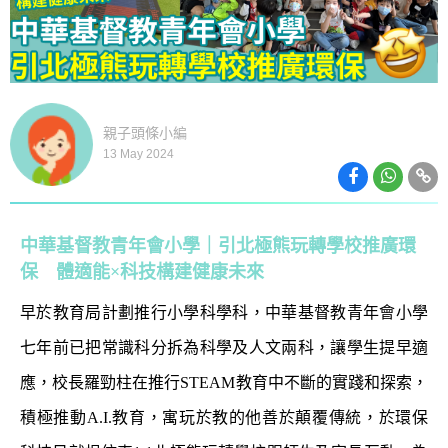
親子頭條小編
13 May 2024
中華基督教青年會小學｜引北極熊玩轉學校推廣環
保 體適能×科技構建健康未來
早於教育局計劃推行小學科學科，中華基督教青年會小學
七年前已把常識科分拆為科學及人文兩科，讓學生提早適
應，校長羅勁柱在推行
STEAM
教育中不斷的實踐和探索，
積極推動
A.I.
教育，寓玩於教的他善於顛覆傳統，於環保