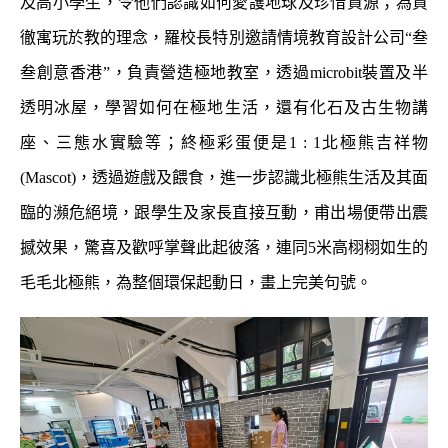
及高小學生，令他們認識如何愛護地球及珍惜資源；為貫
徹寓玩於教的理念，羅校長特別邀請情境教育設計公司“叁
叁創意香港”，負責營造極地教室，透過
microbit
裝置及半
透明冰屋，學習如何在極地生活，還有化石及古生物講
座、三態水實驗等；終極彩蛋便是
1 : 1
北極熊吉祥物
(Mascot)
，透過遊戲及餵食，進一步認識北極熊生活及其面
臨的瀕危絕境，跟學生及家長直接互動，甫出場便帶出震
撼效果，驚喜及歡呼掌聲此起彼落，連同
5
米高栩栩如生的
毛毛北極熊，為整個環保起動日，畫上完美句號。