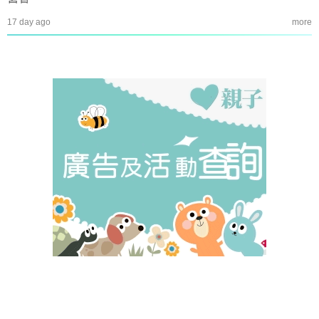
17 day ago
more