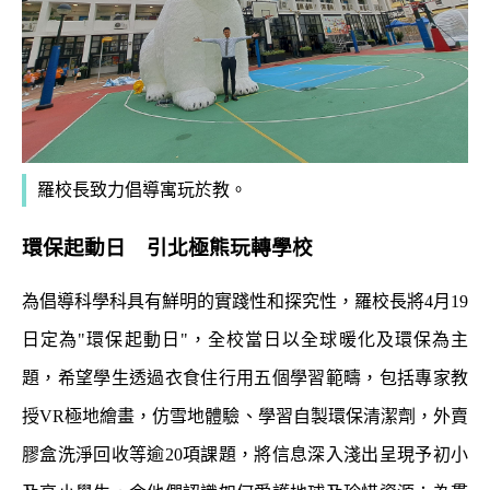
羅校長致力倡導寓玩於教。
環保起動日 引北極熊玩轉學校
為倡導科學科具有鮮明的實踐性和探究性，羅校長將
4
月
19
日定為
"
環保起動日
"
，全校當日以全球暖化及環保為主
題，希望學生透過衣食住行用五個學習範疇，包括專家教
授
VR
極地繪畫，仿雪地體驗、學習自製環保清潔劑，外賣
膠盒洗淨回收等逾
20
項課題，將信息深入淺出呈現予初小