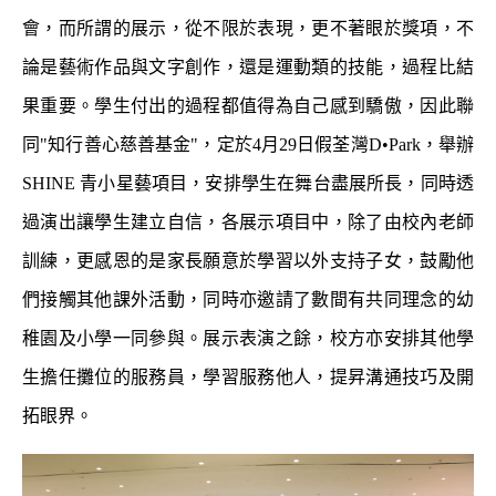
會，而所謂的展示，從不限於表現，更不著眼於獎項，不
論是藝術作品與文字創作，還是運動類的技能，過程比結
果重要。學生付出的過程都值得為自己感到驕傲，因此聯
同
"
知行善心慈善基金
"
，定於
4
月
29
日假荃灣
D
•
Park
，舉辦
SHINE
青小星藝項目，安排學生在舞台盡展所長，同時透
過演出讓學生建立自信，各展示項目中，除了由校內老師
訓練，更感恩的是家長願意於學習以外支持子女，鼓勵他
們接觸其他課外活動，同時亦邀請了數間有共同理念的幼
稚園及小學一同參與。展示表演之餘，校方亦安排其他學
生擔任攤位的服務員，學習服務他人，提昇溝通技巧及開
拓眼界。