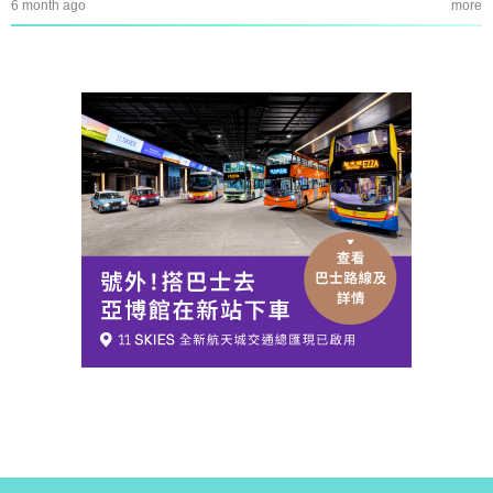
6 month ago
more