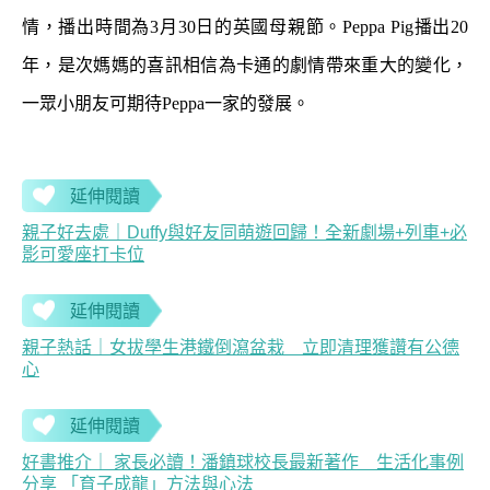
情，播出時間為3月30日的英國母親節。Peppa Pig播出20
年，是次媽媽的喜訊相信為卡通的劇情帶來重大的變化，
一眾小朋友可期待Peppa一家的發展。
延伸閱讀
親子好去處｜Duffy與好友同萌遊回歸！全新劇場+列車+必
影可愛座打卡位
延伸閱讀
親子熱話｜女拔學生港鐵倒瀉盆栽 立即清理獲讚有公德
心
延伸閱讀
好書推介｜ 家長必讀！潘鎮球校長最新著作 生活化事例
分享 「育子成龍」方法與心法