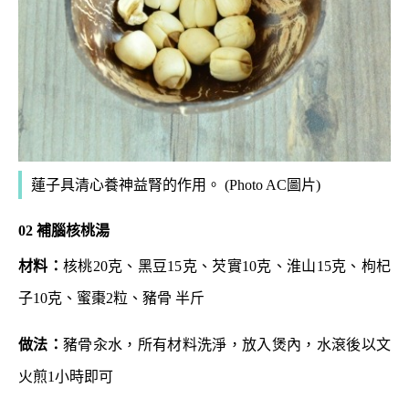
蓮子具清心養神益腎的作用。 (Photo AC圖片)
02 補腦核桃湯
材料：
核桃20克、黑豆15克、芡實10克、淮山15克、枸杞
子10克、蜜棗2粒、豬骨 半斤
做法：
豬骨汆水，所有材料洗淨，放入煲內，水滾後以文
火煎1小時即可