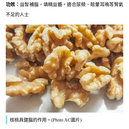
功效：
益智補腦，填精益髓。適合尿頻、眩暈耳鳴等腎氣
不足的人士
核桃具健腦的作用。(Photo AC圖片)