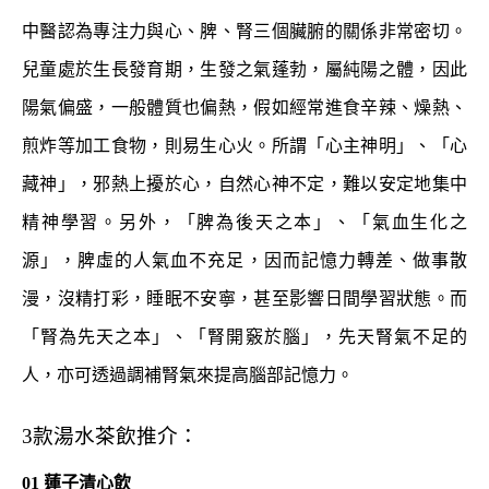
中醫認為專注力與心、脾、腎三個臟腑的關係非常密切。
兒童處於生長發育期，生發之氣蓬勃，屬純陽之體，因此
陽氣偏盛，一般體質也偏熱，假如經常進食辛辣、燥熱、
煎炸等加工食物，則易生心火。所謂「心主神明」、「心
藏神」，邪熱上擾於心，自然心神不定，難以安定地集中
精神學習。另外，「脾為後天之本」、「氣血生化之
源」，脾虛的人氣血不充足，因而記憶力轉差、做事散
漫，沒精打彩，睡眠不安寧，甚至影響日間學習狀態。而
「腎為先天之本」、「腎開竅於腦」，先天腎氣不足的
人，亦可透過調補腎氣來提高腦部記憶力。
3款湯水茶飲推介：
01 蓮子清心飲