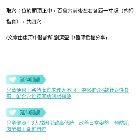
取穴：
位於頭頂正中，百會穴前後左右各距一寸處（約拇
指寬），共四穴
(文章由
康河中醫診所 劉潔瑩 中醫師授權分享
)
延伸閱讀
兒童便秘｜寒熱虛實處理大不同 中醫推介4款針對性食
療 配合穴位按摩助潤腸通便
延伸閱讀
兒童健康｜3大成因引致高低膊 改善日常姿勢 預防肌
肉勞損＋脊椎錯位