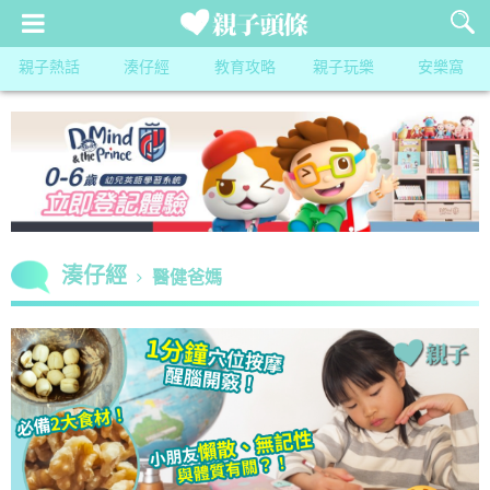
親子熱話
湊仔經
教育攻略
親子玩樂
安樂窩
湊仔經
醫健爸媽