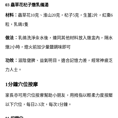
03
蟲草花杞子燉乳鴿湯
材料：
蟲草花10克、淮山20克，杞子5克，生薑2片，紅棗6
粒，乳鴿1隻
做法：
乳鴿洗淨汆水後，連同其他材料放入燉盅內，隔水
燉2小時，熄火前加少量鹽調味即可
功效：
滋陰健脾、益氣明目。適合記憶力差，經常神疲乏
力人士。
1分鐘穴位按摩
家長亦可用穴位按摩幫助小朋友，用拇指以輕柔力度按壓
以下穴位，每日2-3次，每次1分鐘。