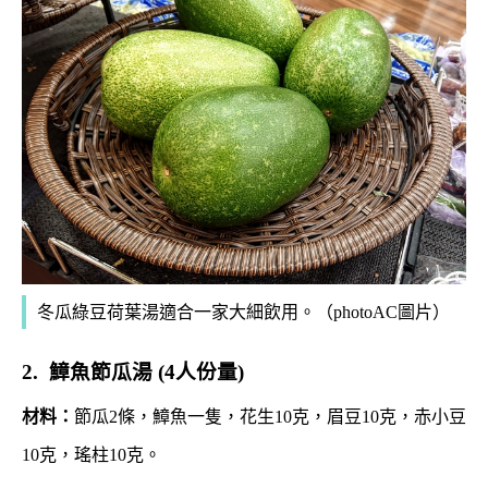
冬瓜綠豆荷葉湯適合一家大細飲用。（photoAC圖片）
2. 鱆魚節瓜湯 (4人份量)
材料：
節瓜2條，鱆魚一隻，花生10克，眉豆10克，赤小豆
10克，瑤柱10克。