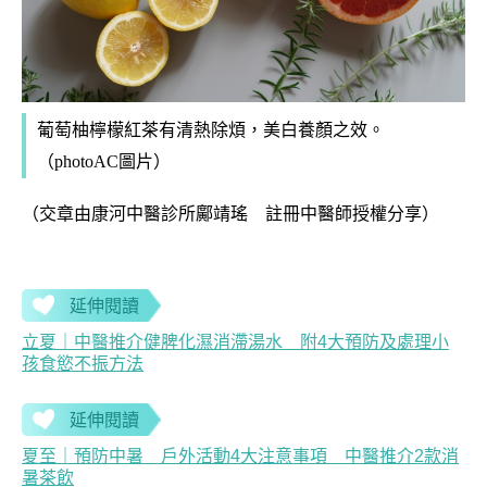
葡萄柚檸檬紅茶有清熱除煩，美白養顏之效。
（photoAC圖片）
（交章由康河中醫診所鄺靖瑤 註冊中醫師授權分享）
延伸閱讀
立夏｜中醫推介健脾化濕消滯湯水 附4大預防及處理小
孩食慾不振方法
延伸閱讀
夏至｜預防中暑 戶外活動4大注意事項 中醫推介2款消
暑茶飲