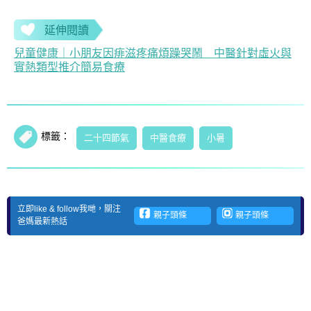
延伸閱讀
兒童健康｜小朋友因痱滋疼痛煩躁哭鬧 中醫針對虛火與
實熱類型推介簡易食療
標籤：
二十四節氣
中醫食療
小暑
立即like & follow我哋，關注
親子頭條
親子頭條
爸媽最新熱話