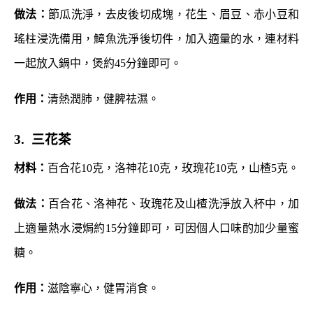
做法：
節瓜洗淨，去皮後切成塊，花生、眉豆、赤小豆和
瑤柱浸洗備用，鱆魚洗淨後切件，加入適量的水，連材料
一起放入鍋中，煲約45分鐘即可。
作用：
清熱潤肺，健脾祛濕。
3. 三花茶
材料：
百合花10克，洛神花10克，玫瑰花10克，山楂5克。
做法：
百合花、洛神花、玫瑰花及山楂洗淨放入杯中，加
上適量熱水浸焗約15分鐘即可，可因個人口味酌加少量蜜
糖。
作用：
滋陰寧心，健胃消食。