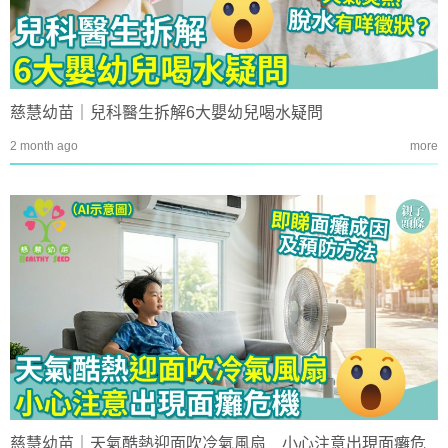
慈慧幼苗｜兒科醫生拆解6大嬰幼兒喝水疑問
2 month ago
more
慈慧幼苗｜天氣酷熱迎面吹冷氣風扇 小心注意出現面癱危