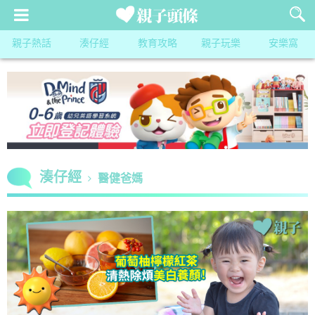
親子熱話
湊仔經
教育攻略
親子玩樂
安樂窩
湊仔經
醫健爸媽