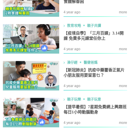
食譜解春困
4 year ago
more
教育攻略
親子共讀
【疫境自學】「三月百課」3.14開
課 免費多元課堂任你上
4 year ago
more
湊仔經
醫健爸媽
【新冠肺炎】抗疫中藥藿香正氣片
小朋友服用要留意乜？
4 year ago
more
親子玩樂
親子玩意
【提早暑假】7星期免費網上興趣班
每日1小時動腦動身
4 year ago
more