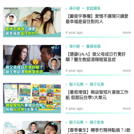
湊仔經
家庭關係
【鄺俊宇專欄】愛情不講理只講愛
最幸福是留住對的人
4 year ago
more
湊仔經
醫健爸媽
【健康Q&A】做父母成日冇覺好
瞓？醫生教認清睡眠窒息症
4 year ago
more
親子玩樂
親子玩意
【暑假增值】睇益智短片兼做工作
紙 假期玩住學5大單元
4 year ago
more
親子玩樂
親子飲食
【春季養生】轉季冇精神點搞？2款