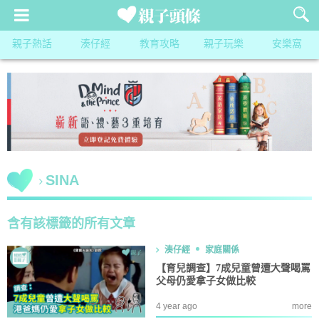
親子熱話
湊仔經
教育攻略
親子玩樂
安樂窩
SINA
含有該標籤的所有文章
湊仔經
家庭關係
【育兒調查】7成兒童曾遭大聲喝罵
父母仍愛拿子女做比較
4 year ago
more