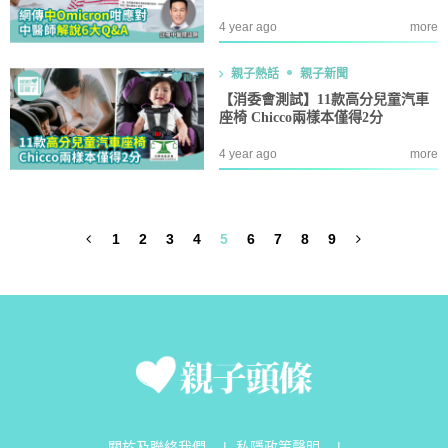
4 year ago
more
親子熱話
親子新聞
【消委會測試】11款高分兒童汽車
座椅 Chicco兩樣本僅得2分
4 year ago
more
1
2
3
4
5
6
7
8
9