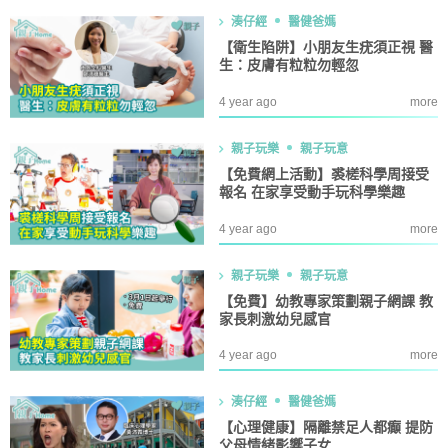
湊仔經
醫健爸媽
【衛生陷阱】小朋友生疣須正視 醫
生：皮膚有粒粒勿輕忽
4 year ago
more
親子玩樂
親子玩意
【免費網上活動】裘槎科學周接受
報名 在家享受動手玩科學樂趣
4 year ago
more
親子玩樂
親子玩意
【免費】幼教專家策劃親子網課 教
家長刺激幼兒感官
4 year ago
more
湊仔經
醫健爸媽
【心理健康】隔離禁足人都癲 提防
父母情緒影響子女