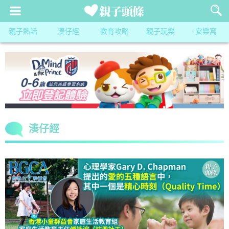
親子熱話
湊仔經
教育攻略
親子玩樂
安樂窩
湊仔經