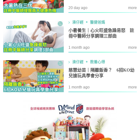
20 day ago
more
湊仔經
醫健爸媽
小暑養生｜心火旺盛急躁易怒 註
冊中醫師分享調理三部曲
1 month ago
more
湊仔經
教養心得
慈慧幼苗｜隔離飯香？ 6招KO幼
兒搶玩具學會分享
1 month ago
more