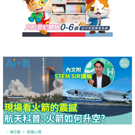
湊仔經
教養心得