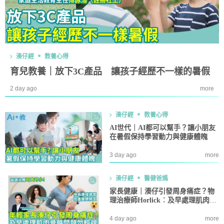
湊仔經
教養心得
育兒教養｜放下3C產品 讓孩子經歷不一樣的暑假
2 day ago
more
湊仔經
教養心得
AI世代｜AI都可以幫手？讓小朋友
在暑假保持學習動力與健康體魄
3 day ago
more
湊仔經
醫健爸媽
家長健康｜湊仔引發周身痛症？物
理治療師Horlick︰及早處理肌肉骨
骼問題
4 day ago
more