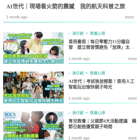
AI世代｜現場看火箭的震撼 我的航天科普之旅
1 month ago
more
湊仔經
教養心得
善用暑假｜每日零壓力15分鐘自
習 建立微習慣避免「放䠋」太心
散
1 month ago
more
湊仔經
教養心得
AI世代｜考試後放輕鬆！善用人工
智能玩出愉快親子時光
1 month ago
more
湊仔經
教養心得
育兒教養｜父親節4大活動建議 藉
節日創造優質親子時間
1 month ago
more